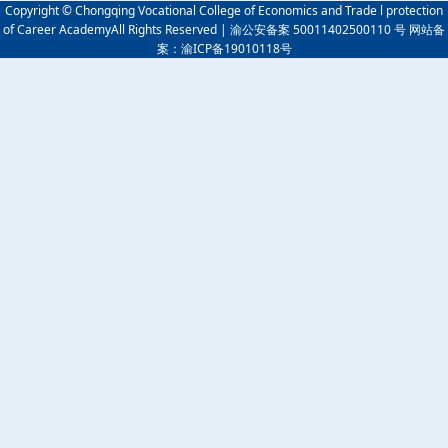
Copyright © Chongqing Vocational College of Economics and Trade l protection
of Career AcademyAll Rights Reserved | 渝公安备案 50011402500110 号 网站备
案：渝ICP备19010118号