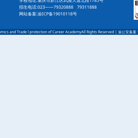
学校地址:重庆市黔江区武陵大道北段1785号
招生电话:023——79320888 79311888
网站备案:渝ICP备19010118号
Economics and Trade l protection of Career AcademyAll Rights Reserved