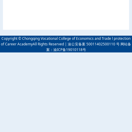
Copyright © Chongqing Vocational College of Economics and Trade l protection
of Career AcademyAll Rights Reserved | 渝公安备案 50011402500110 号 网站备
案：渝ICP备19010118号